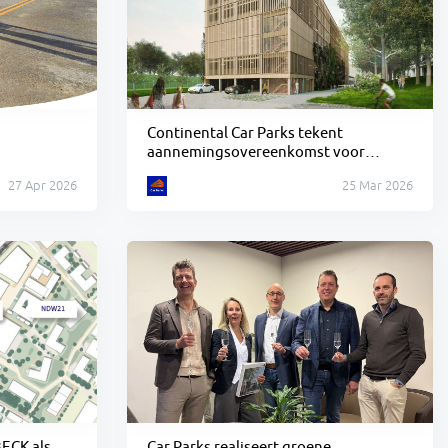
Continental Car Parks tekent
aannemingsovereenkomst voor
parkeerhub in Het Zijdekwartier
27 Apr 2026
25 Mar 2026
Arnhem
ECK als
Car Parks realiseert groene