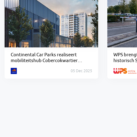
Continental Car Parks realiseert
WPS brengt
mobiliteitshub Cobercokwartier
historisch S
Arnhem
05 Dec 2025