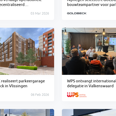
ecentraliseerd
bouwteampartner voor par
heer
in Winkelsteeg
03 Mar 2026
ealiseert parkeergarage
WPS ontvangt internationa
ck in Vlissingen
delegatie in Valkenswaard
06 Feb 2026