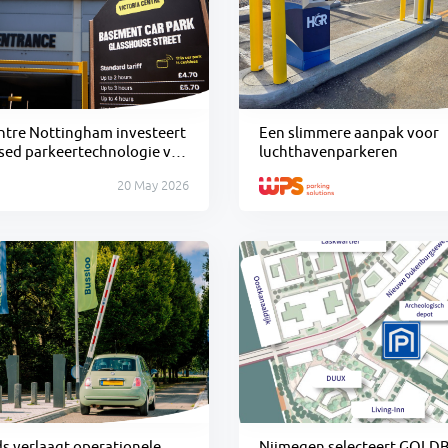
entre Nottingham investeert
Een slimmere aanpak voor
ased parkeertechnologie van
luchthavenparkeren
20 May 2026
s verlaagt operationele
Nijmegen selecteert GOLDB