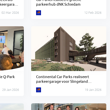
keergarage
parkeerhub dNK Schiedam
02 Mar 2026
12 Feb 2026
le Q-Park
Continental Car Parks realiseert
parkeergarage voor Slingeland
Ziekenhuis
29 Jan 2026
19 Jan 2026