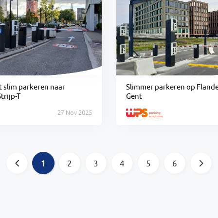
 slim parkeren naar
Slimmer parkeren op Flande
trijp-T
Gent
27 Nov 2025
a
1
2
3
4
5
6
b