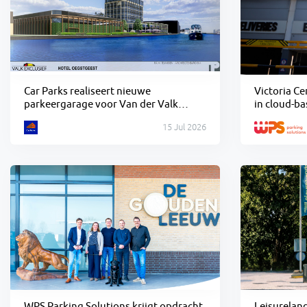
Car Parks realiseert nieuwe
Victoria C
parkeergarage voor Van der Valk
in cloud-b
Oegstgeest
WPS
15 Jul 2026
WPS Parking Solutions krijgt opdracht
Leisureland