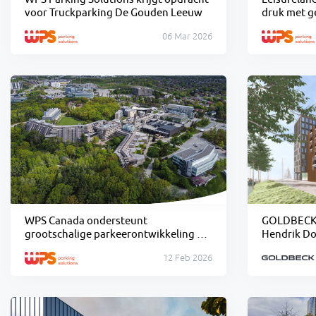
voor Truckparking De Gouden Leeuw
druk met g
parkeerbe
06 Mar 2026
WPS Canada ondersteunt
GOLDBECK r
grootschalige parkeerontwikkeling bij
Hendrik Do
UTSC
12 Feb 2026