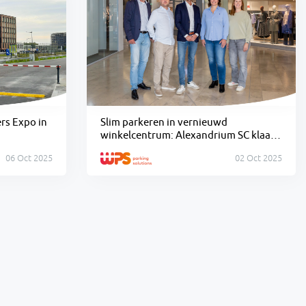
rs Expo in
Slim parkeren in vernieuwd
winkelcentrum: Alexandrium SC klaar
voor de toekomst
06 Oct 2025
02 Oct 2025