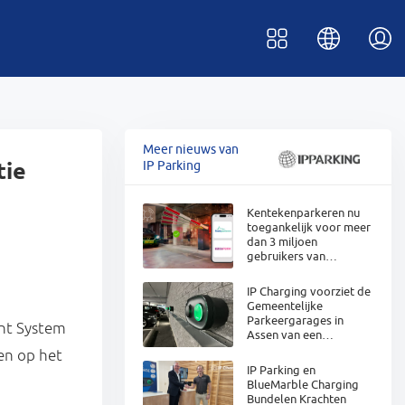
Meer nieuws van
tie
IP Parking
Kentekenparkeren nu
toegankelijk voor meer
dan 3 miljoen
gebruikers van
parkeerapps
IP Charging voorziet de
Gemeentelijke
Parkeergarages in
ent System
Assen van een
Toekomstbestendige
en op het
Laadoplossing
IP Parking en
BlueMarble Charging
Bundelen Krachten