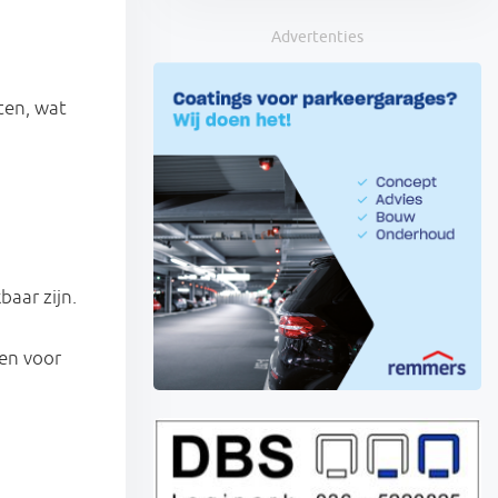
Advertenties
ten, wat
aar zijn.
den voor