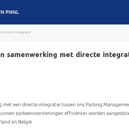
JN PNNL
 directe integratie
en samenwerking met directe integra
g met een directe integratie tussen ons Parking Managem
 kunnen parkeervoorzieningen efficiënter worden aangeslot
land en België.