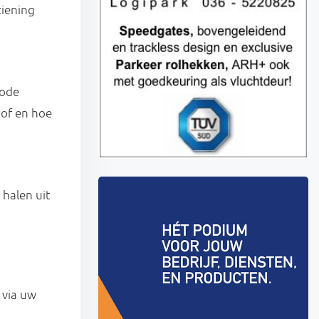
ziening
code
 of en hoe
halen uit
 via uw