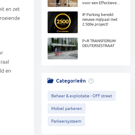
voor een Effectieve
Integratie van Parkeren
it en zet
en EV-laden.
IP Parking bereikt
groeiende
nieuwe mijlpaal met
2.500e project!
P+R TRANSFERIUM
DEUTERSESTRAAT
or
raal
ld en
Categorieën
Beheer & exploitatie - OFF street
Mobiel parkeren
Parkeersysteem