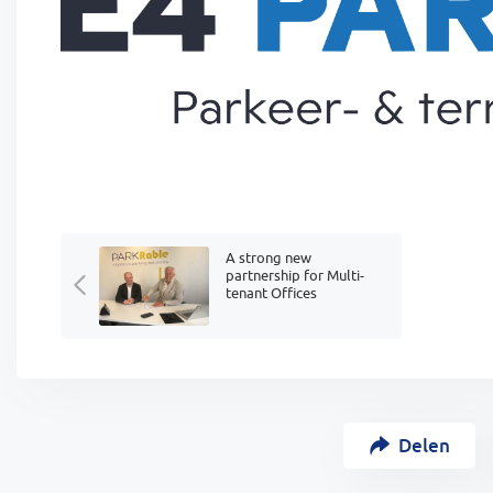
A strong new
partnership for Multi-
tenant Offices
Delen