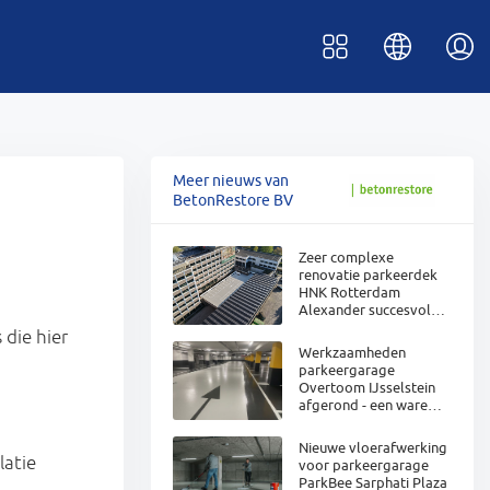
Meer nieuws van
BetonRestore BV
Zeer complexe
renovatie parkeerdek
HNK Rotterdam
Alexander succesvol
afgerond
die hier
Werkzaamheden
parkeergarage
Overtoom IJsselstein
afgerond - een ware
metamorfose!
Nieuwe vloerafwerking
latie
voor parkeergarage
ParkBee Sarphati Plaza