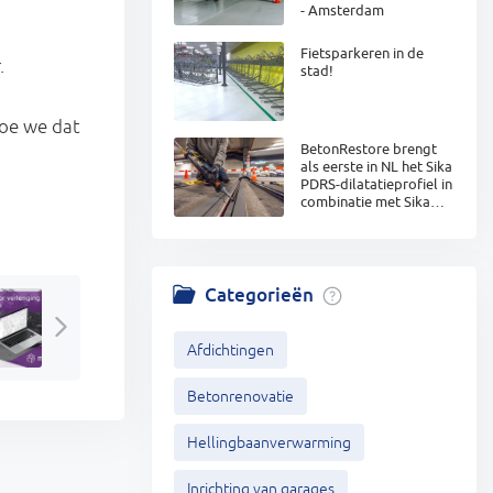
- Amsterdam
Fietsparkeren in de
.
stad!
hoe we dat
BetonRestore brengt
als eerste in NL het Sika
PDRS-dilatatieprofiel in
combinatie met Sika
Combiflex aan.
Categorieën
Afdichtingen
Betonrenovatie
Hellingbaanverwarming
Inrichting van garages