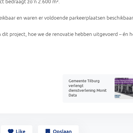
ct bedraagt zo’n 2.600 m².
reikbaar en waren er voldoende parkeerplaatsen beschikbaar
van dit project, hoe we de renovatie hebben uitgevoerd – én 
Gemeente Tilburg
verlengt
dienstverlening Monit
Data
Like
Opslaan