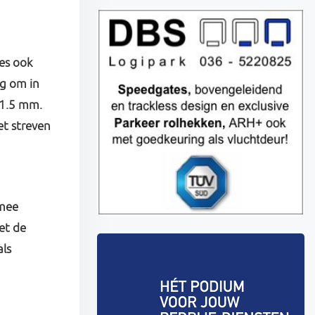
es ook
ng om in
 1.5 mm.
et streven
rmee
et de
als