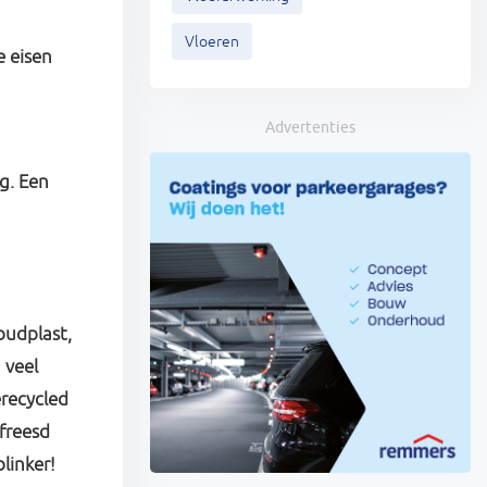
Vloeren
e eisen
Advertenties
g. Een
oudplast,
 veel
erecycled
freesd
blinker!