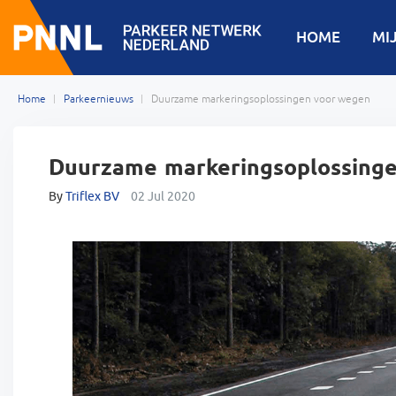
HOME
MI
Home
Parkeernieuws
Duurzame markeringsoplossingen voor wegen
Duurzame markeringsoplossing
By
Triflex BV
02 Jul 2020