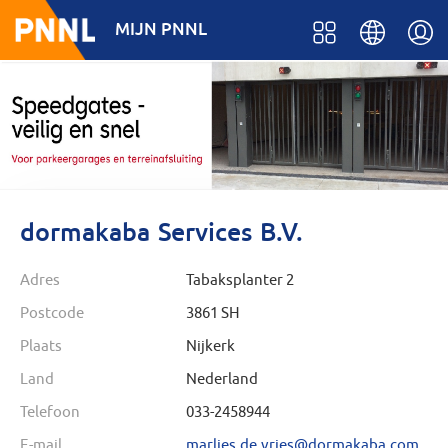
MIJN PNNL
dormakaba Services B.V.
Adres
Tabaksplanter 2
Postcode
3861 SH
Plaats
Nijkerk
Land
Nederland
Telefoon
033-2458944
E-mail
marlies.de.vries@dormakaba.com