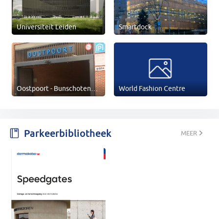
Universiteit Leiden
Smartdock
Oostpoort - Bunschoten
World Fashion Centre
Spakenburg
Parkeerbibliotheek
MEER