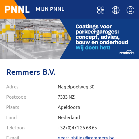
MIJN PNNL
Remmers B.V.
Adres
Nagelpoelweg 30
Postcode
7333 NZ
Plaats
Apeldoorn
Land
Nederland
Telefoon
+32 (0)471 25 68 65
E-mail
geert.philips@remmers.be