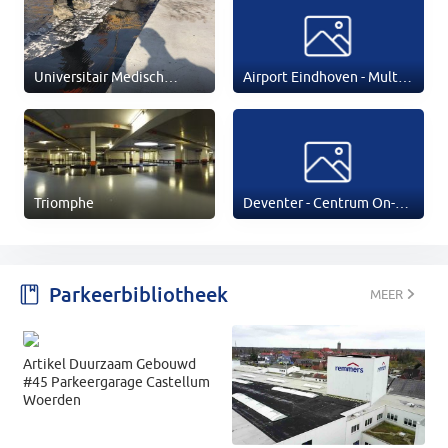
Universitair Medisch
Airport Eindhoven - Multi
Centrum Maastricht (AZM)
Purpose Building P1
Triomphe
Deventer - Centrum On-
Street
Parkeerbibliotheek
MEER
Artikel Duurzaam Gebouwd
#45 Parkeergarage Castellum
Woerden